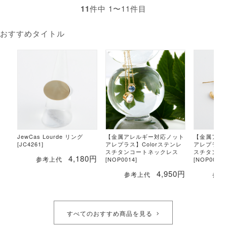
11
件中 1〜11件目
おすすめタイトル
JewCas Lourde リング
【金属アレルギー対応ノット
【金属アレ
[JC4261]
アレプラス】Colorステンレ
アレプラス】
スチタンコートネックレス
スチタンコ
4,180円
参考上代
[NOP0014]
[NOP0029]
4,950円
参考上代
参考
すべてのおすすめ商品を見る