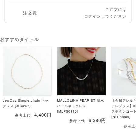
ご注文には
注文数
ログイン
してください
おすすめタイトル
JewCas Simple chain ネッ
MALLOLINA PEARIST 淡水
【金属アレル
クレス [JC4267]
パールネックレス
アレプラス】ku
[MLPS0110]
スチタンコー
4,400円
参考上代
[NOP0009]
6,380円
参考上代
参考上