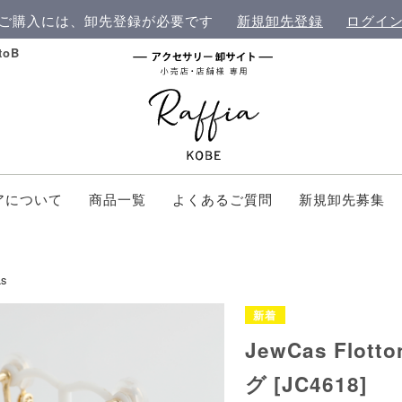
ご購入には、卸先登録が必要です
新規卸先登録
ログイ
oB
アについて
商品一覧
よくあるご質問
新規卸先募集
s
JewCas Flo
グ [JC4618]