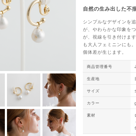
自然の生み出した不
シンプルなデザインを
が、やわらかな印象を
が、視線を引き付けます
も大人フェミニンにも
個体差が生じます。
商品管理番号
生産地
サイズ
カラー
素材