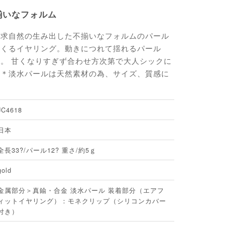
揃いなフォルム
追求自然の生み出した不揃いなフォルムのパール
つくるイヤリング。動きにつれて揺れるパール
。 甘くなりすぎず合わせ方次第で大人シックに
。＊淡水パールは天然素材の為、サイズ、質感に
JC4618
日本
全長33?/パール12? 重さ/約5ｇ
gold
金属部分＞真鍮・合金 淡水パール 装着部分（エアフ
ィットイヤリング）：モネクリップ（シリコンカバー
付き）