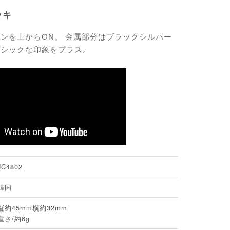
ッキ
ンを上からON。 金属部分はブラックシルバー
しシックな印象をプラス。
JC4802
韓国
縦約45mm横約32mm
重さ/約6g