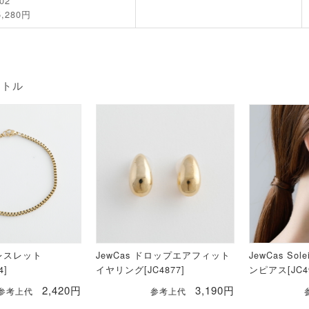
02
5,280円
イトル
ブレスレット
JewCas ドロップエアフィット
JewCas S
4]
イヤリング[JC4877]
ンピアス[JC49
2,420円
3,190円
参考上代
参考上代