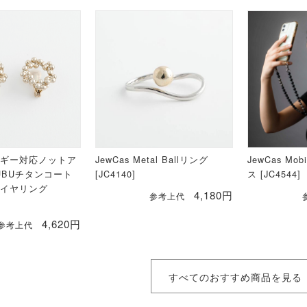
ルギー対応ノットア
JewCas Metal Ballリング
JewCas Mob
UBUチタンコート
[JC4140]
ス [JC4544]
トイヤリング
4,180円
参考上代
4,620円
参考上代
すべてのおすすめ商品を見る