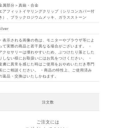
金属部分＞真鍮・合金
エアフィットイヤリングクリップ（シリコンカバー付
き）、ブラックロジウムメッキ、ガラスストーン
silver
・表示される画像の色は、モニターやブラウザ等によ
って実際の商品と若干異なる場合がございます。 ・
アクセサリーは壊れやすいため、ぶつけたり落とした
りしない様にお取扱いにはお気をつけください。 ・
皮膚に異常を感じた時はご使用をおやめいただき専門
医にご相談ください。 ・商品の特性上、ご使用済み
の返品・交換はいたしかねます。
注文数
ご注文には