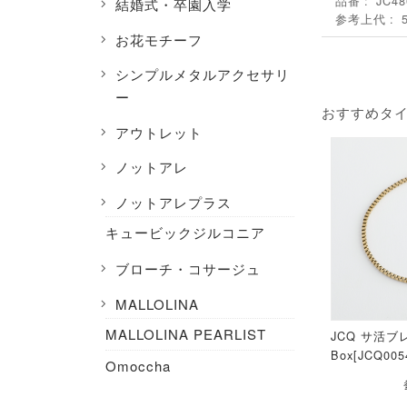
品番
JC48
結婚式・卒園入学
参考上代
お花モチーフ
シンプルメタルアクセサリ
ー
おすすめタ
アウトレット
ノットアレ
ノットアレプラス
キュービックジルコニア
ブローチ・コサージュ
MALLOLINA
MALLOLINA PEARLIST
JCQ サ活
Box[JCQ005
Omoccha