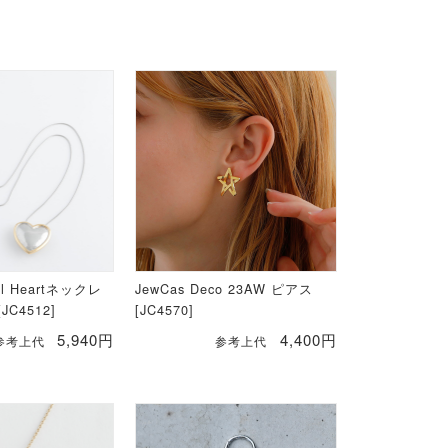
al Heartネックレ
JewCas Deco 23AW ピアス
C4512]
[JC4570]
5,940円
4,400円
参考上代
参考上代