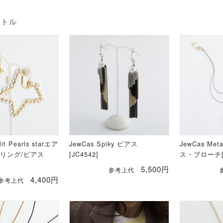
イトル
lit Pearls starエア
JewCas Spiky ピアス
JewCas Met
リング/ピアス
[JC4542]
ス・ブローチ[J
5,500円
参考上代
4,400円
参考上代