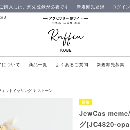
ご購入には、卸先登録が必要です
新規卸先登録
ログイ
oB
アについて
商品一覧
よくあるご質問
新規卸先募集
フィットイヤリング
ストーン
JewCas me
グ[JC4820-opa