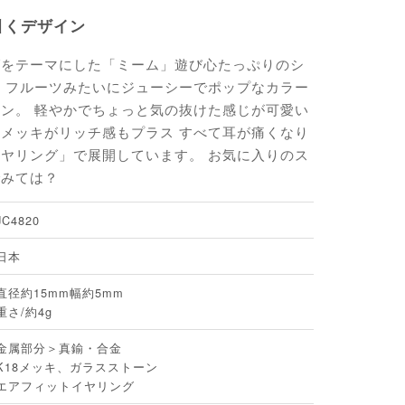
引くデザイン
グをテーマにした「ミーム」遊び心たっぷりのシ
 フルーツみたいにジューシーでポップなカラー
ン。 軽やかでちょっと気の抜けた感じが可愛い
メッキがリッチ感もプラス すべて耳が痛くなり
ヤリング」で展開しています。 お気に入りのス
でみては？
JC4820
日本
直径約15mm幅約5mm
重さ/約4g
金属部分＞真鍮・合金
K18メッキ、ガラスストーン
エアフィットイヤリング