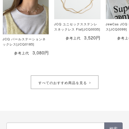
JCQ ユニセックスステンレ
JewCas JC
スネックレス Flat[JCQ0035]
ス[JCQ0099]
3,520円
参考上代
参考上
JCQ パールステーションネ
ックレス[JCQ0185]
3,080円
参考上代
すべてのおすすめ商品を見る
検索