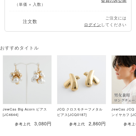
会員のみ公開
（単価 × 入数）
ご注文には
注文数
ログイン
してください
おすすめタイトル
JewCas Big Acorn ピアス
JCQ クロスモチーフメタル
JewCas JC
[JC4644]
ピアス[JCQ0187]
ンイヤカフ [JC
3,080円
2,860円
参考上代
参考上代
参考上