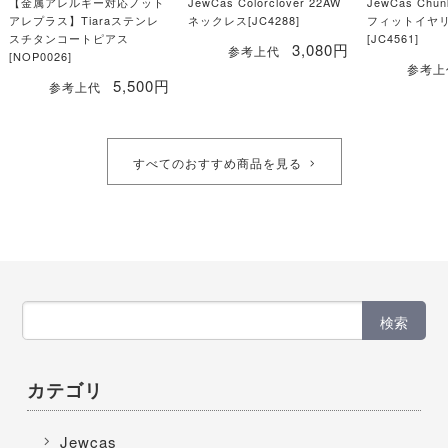
【金属アレルギー対応ノット
JewCas Colorclover 22AW
JewCas Chun
アレプラス】Tiaraステンレ
ネックレス[JC4288]
フィットイヤ
スチタンコートピアス
[JC4561]
3,080円
参考上代
[NOP0026]
参考上
5,500円
参考上代
すべてのおすすめ商品を見る
検索
カテゴリ
Jewcas