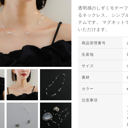
透明感のしずくモチー
るネックレス。 シンプ
テムです。 マグネット
いただけます。
商品管理番号
生産地
サイズ
素材
カラー
注意事項