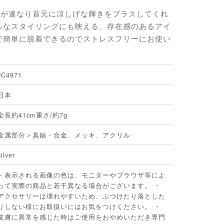
フが連なり首元に涼しげな輝きをプラスしてくれ
ルなスタイリングにも映える、存在感のあるアイ
で簡単に脱着できるのでストレスフリーにお使い
JC4971
日本
全長約41cm重さ/約7g
金属部分＞真鍮・合金、メッキ、アクリル
silver
・表示される画像の色は、モニターやブラウザ等によ
って実際の商品と若干異なる場合がございます。 ・
アクセサリーは壊れやすいため、ぶつけたり落とした
りしない様にお取扱いにはお気をつけください。 ・
皮膚に異常を感じた時はご使用をおやめいただき専門