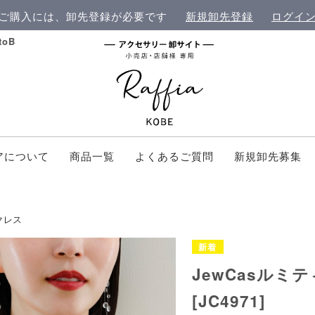
ご購入には、卸先登録が必要です
新規卸先登録
ログイ
oB
アについて
商品一覧
よくあるご質問
新規卸先募集
クレス
JewCasル
[JC4971]