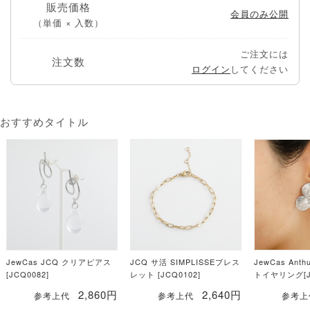
販売価格
会員のみ公開
（単価 × 入数）
ご注文には
注文数
ログイン
してください
おすすめタイトル
JewCas JCQ クリアピアス
JCQ サ活 SIMPLISSEブレス
JewCas An
[JCQ0082]
レット [JCQ0102]
トイヤリング[JC
2,860円
2,640円
参考上代
参考上代
参考上