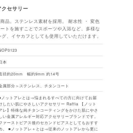
アクセサリー
商品。ステンレス素材を採用。 耐水性 ・ 変色
コートを施すことでスポーツや入浴など、多様な
ング、イヤカフとしても使用していただけます。
NOP0123
日本
直径約20mm 幅約9mm 約14号
金属部分＞ステンレス、チタンコート
■ノットアレとは→悩まれるすべての方に向けてお届
けしたい肌にやさしいアクセサリー Raffia 【ノット
アレ】特殊な純チタンコーティングをかけた肌にやさ
しい金属アレルギー対応アクセサリーブランドです。
ファーストピアス後のセカンドピアスとしてもおすす
め。 ■ノットアレ＋とは→従来のノットアレから更に