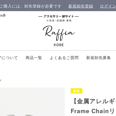
ご購入には、卸先登録が必要です
新規卸先登録
ログイ
oB
アについて
商品一覧
よくあるご質問
新規卸先募集
グ
【金属アレルギ
Frame Chai