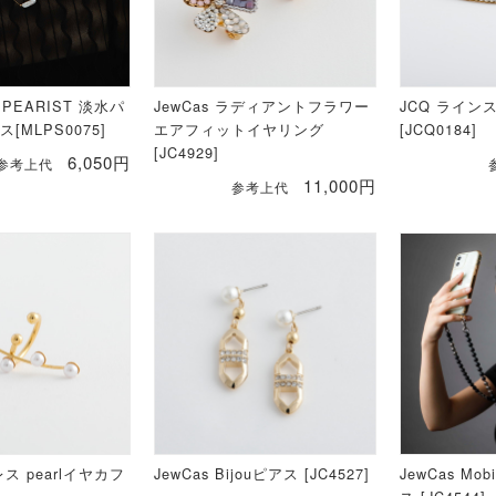
A PEARIST 淡水パ
JewCas ラディアントフラワー
JCQ ライ
[MLPS0075]
エアフィットイヤリング
[JCQ0184]
[JC4929]
6,050円
参考上代
11,000円
参考上代
ス pearlイヤカフ
JewCas Bijouピアス [JC4527]
JewCas Mob