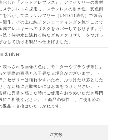
進化した『ノットアレプラス』。アクセサリーの素材
にステンレスを採用し、ステンレスの耐水性、変色耐
性を活かしてニッケルフリー（EN1811適合）で製品
を製作。その上に純チタンコーティングを施すことで
金属アレルギーへのリスクをカバーしております。手
を洗う時や水に濡れる時などもアクセサリーをつけっ
ぱなして頂ける製品へ仕上げました。
gold,silver
・表示される画像の色は、モニターやブラウザ等によ
って実際の商品と若干異なる場合がございます。 ・
アクセサリーは壊れやすいため、ぶつけたり落とした
りしない様にお取扱いにはお気をつけください。 ・
皮膚に異常を感じた時はご使用をおやめいただき専門
医にご相談ください。 ・商品の特性上、ご使用済み
の返品・交換はいたしかねます。
注文数